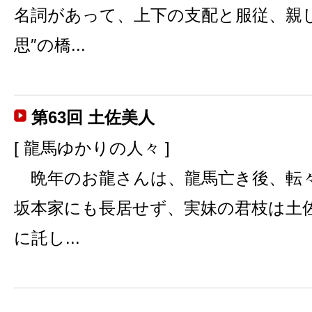
名詞があって、上下の支配と服従、親
思″の橋...
第63回 土佐美人
[ 龍馬ゆかりの人々 ]
晩年のお龍さんは、龍馬亡き後、転
坂本家にも長居せず、実妹の君枝は土
に託し...