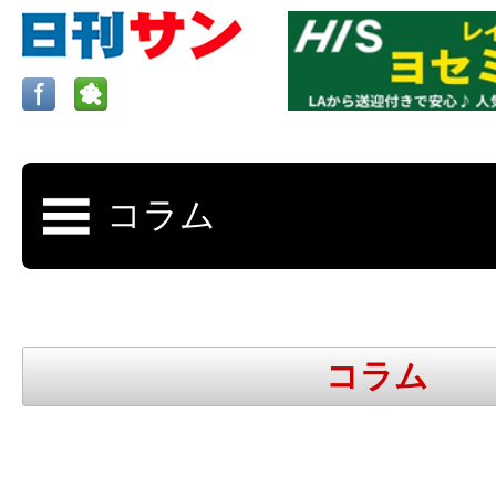
ロサンゼルスの求人、クラシファイド、地元情報など
日刊サンはロサンゼルスの日本語新聞
コラム
更新、求人、クラシファイドは毎週木