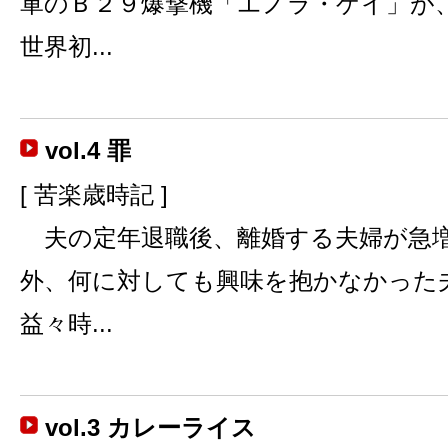
軍のＢ２９爆撃機「エノラ・ゲイ」が
世界初...
vol.4 罪
[ 苦楽歳時記 ]
夫の定年退職後、離婚する夫婦が急
外、何に対しても興味を抱かなかった
益々時...
vol.3 カレーライス