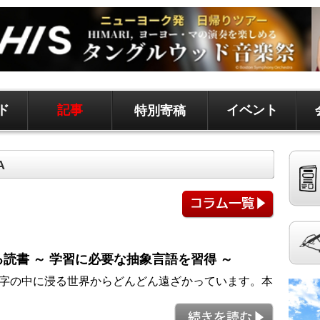
ド
記事
イベント
特別寄稿
ド、地元情報など
聞です。 記事は毎日更新、求人、クラシファイドは
A
げる読書 ～ 学習に必要な抽象言語を習得 ～
字の中に浸る世界からどんどん遠ざかっています。本