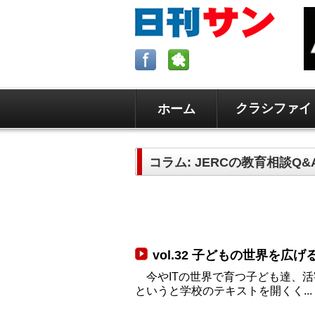
クラシファイ
ホーム
ロサンゼルスの求人、クラシファイ
日刊サンはロサンゼルスの日本語新
コラム: JERCの教育相談Q&
毎週木曜5時更新。
vol.32 子どもの世界を広
今やITの世界で育つ子ども達、活
というと学校のテキストを開くく...