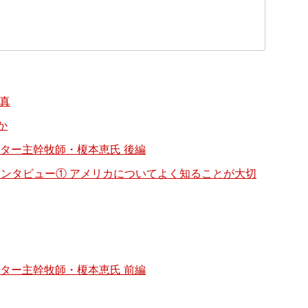
と真
か
ター主幹牧師・榎本恵氏 後編
ロングインタビュー① アメリカについてよく知ることが大切
ター主幹牧師・榎本恵氏 前編