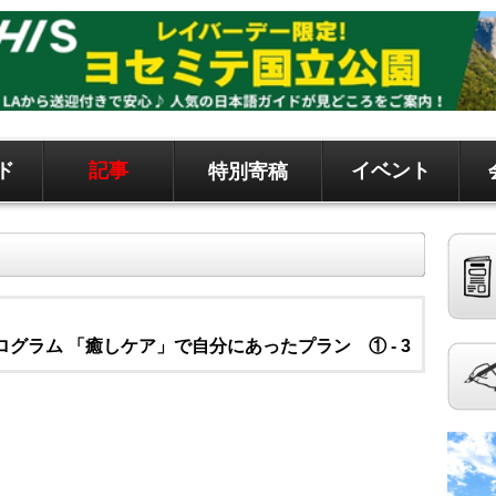
ド
記事
イベント
特別寄稿
ド、地元情報など
聞です。 記事は毎日更新、求人、クラシファイドは
グラム 「癒しケア」で自分にあったプラン ① - 3