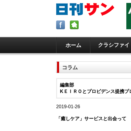
クラシファイ
ホーム
ロサンゼルスの求人、クラシファイ
日刊サンはロサンゼルスの日本語新
コラム
毎週木曜5時更新。
編集部
KＥＩＲＯとプロビデンス提携プロ
2019-01-26
「癒しケア」サービスと出会って