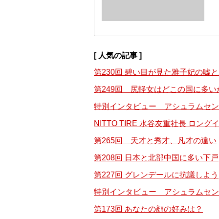
[ 人気の記事 ]
第230回 碧い目が見た雅子妃の嘘
第249回 尻軽女はどこの国に多い
特別インタビュー アシュラムセン
NITTO TIRE 水谷友重社長 
第265回 天才と秀才、凡才の違い
第208回 日本と北部中国に多い下戸
第227回 グレンデールに抗議しよう
特別インタビュー アシュラムセン
第173回 あなたの顔の好みは？