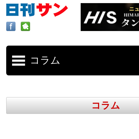
ロサンゼルスの求人、クラシファイド、地元情報など
日刊サンはロサンゼルスの日本語新聞
コラム
更新、求人、クラシファイドは毎週木