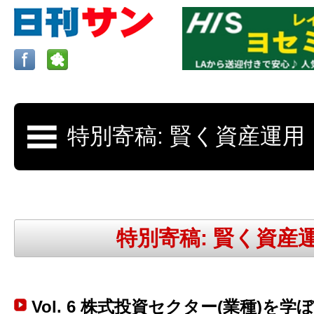
ロサンゼルスの求人、クラシファイド、地元情報など
日刊サンはロサンゼルスの日本語新聞
特別寄稿: 賢く資産
更新、求人、クラシファイドは毎週木
Vol. 6 株式投資セクター(業種)を学