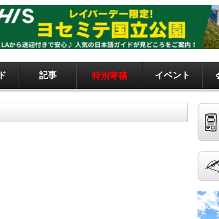
ド
記事
イベント
特別寄稿
ド、地元情報など
聞です。 記事は毎日更新、求人、クラシファイドは