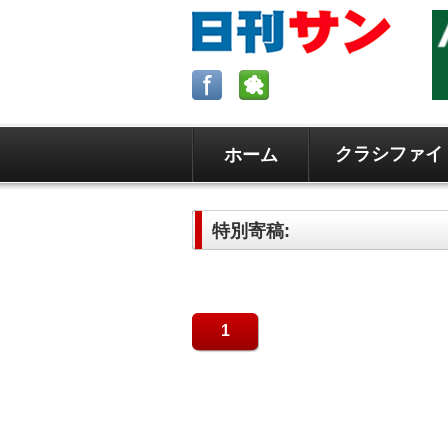
クラシファイ
ホーム
ロサンゼルスの求人、クラシファイ
日刊サンはロサンゼルスの日本語新
特別寄稿:
毎週木曜5時更新。
1