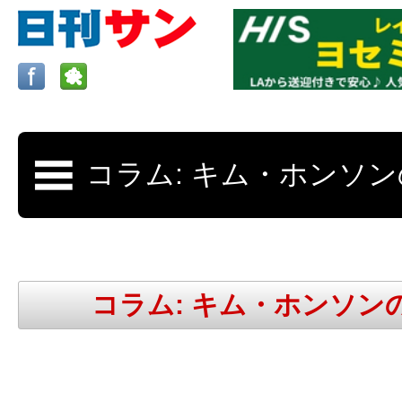
ロサンゼルスの求人、クラシファイド、地元情報など
日刊サンはロサンゼルスの日本語新聞
コラム: キム・ホンソン
更新、求人、クラシファイドは毎週木