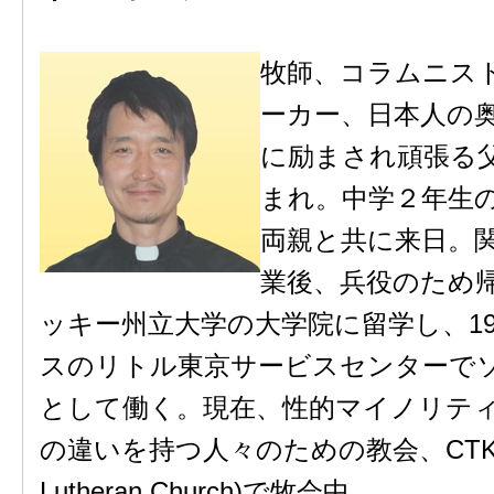
牧師、コラムニス
ーカー、日本人の
に励まされ頑張る
まれ。中学２年生
両親と共に来日。
業後、兵役のため
ッキー州立大学の大学院に留学し、19
スのリトル東京サービスセンターで
として働く。現在、性的マイノリテ
の違いを持つ人々のための教会、CTK (Chri
Lutheran Church)で牧会中。