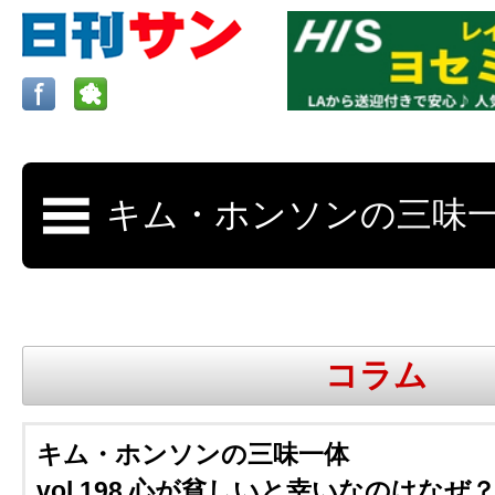
ロサンゼルスの求人、クラシファイド、地元情報など
日刊サンはロサンゼルスの日本語新聞
コラム
更新、求人、クラシファイドは毎週木
キム・ホンソンの三味一体
vol.198 心が貧しいと幸いなのはなぜ