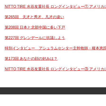
NITTO TIRE 水谷友重社長 ロングインタビュー① アメ
第265回 天才と秀才、凡才の違い
第208回 日本と北部中国に多い下戸
第227回 グレンデールに抗議しよう
特別インタビュー アシュラムセンター主幹牧師・榎本恵氏
第173回 あなたの顔の好みは？
NITTO TIRE 水谷友重社長 ロングインタビュー③ アメ