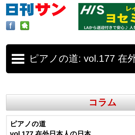
ロサンゼルスの求人、クラシファイド、地元情報など
日刊サンはロサンゼルスの日本語新聞
コラム
更新、求人、クラシファイドは毎週木
ピアノの道
vol.177 在外日本人の日本