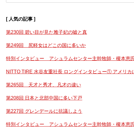
[ 人気の記事 ]
第230回 碧い目が見た雅子妃の嘘と真
第249回 尻軽女はどこの国に多いか
特別インタビュー アシュラムセンター主幹牧師・榎本恵氏
NITTO TIRE 水谷友重社長 ロングインタビュー① アメ
第265回 天才と秀才、凡才の違い
第208回 日本と北部中国に多い下戸
第227回 グレンデールに抗議しよう
特別インタビュー アシュラムセンター主幹牧師・榎本恵氏