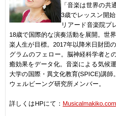
「音楽は世界の共
3歳でレッスン開始
リアード音楽院プ
18歳で国際的な演奏活動を展開。世
楽人生が目標。2017年以降米日財団
グラムのフェロー。脳神経科学者と
癒効果をデータ化。音楽による気候運動を
大学の国際・異文化教育(SPICE)講
ウェルビーング研究所メンバー。
詳しくはHPにて：
Musicalmakiko.co