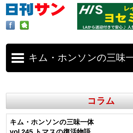
ロサンゼルスの求人、クラシファイド、地元情報など
日刊サンはロサンゼルスの日本語新聞
コラム
更新、求人、クラシファイドは毎週木
キム・ホンソンの三味一体
vol.245 トマスの復活物語