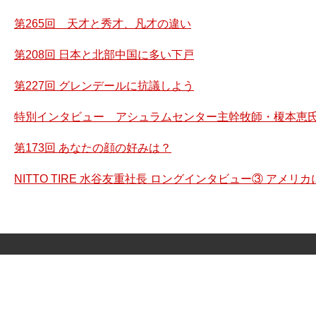
第265回 天才と秀才、凡才の違い
第208回 日本と北部中国に多い下戸
第227回 グレンデールに抗議しよう
特別インタビュー アシュラムセンター主幹牧師・榎本恵氏
第173回 あなたの顔の好みは？
NITTO TIRE 水谷友重社長 ロングインタビュー③ アメ