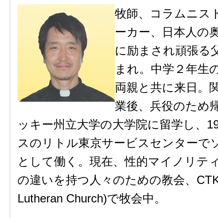
牧師、コラムニス
ーカー、日本人の
に励まされ頑張る
まれ。中学２年生
両親と共に来日。
業後、兵役のため
ッキー州立大学の大学院に留学し、19
スのリトル東京サービスセンターで
として働く。現在、性的マイノリテ
の違いを持つ人々のための教会、CTK (Chri
Lutheran Church)で牧会中。