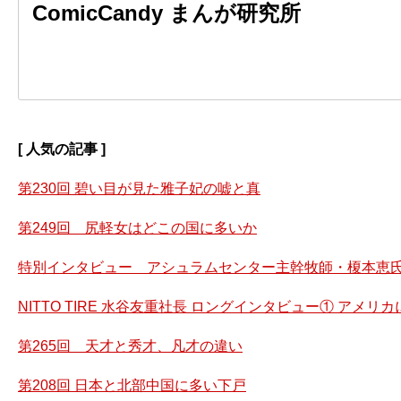
ComicCandy まんが研究所
[ 人気の記事 ]
第230回 碧い目が見た雅子妃の嘘と真
第249回 尻軽女はどこの国に多いか
特別インタビュー アシュラムセンター主幹牧師・榎本恵氏
NITTO TIRE 水谷友重社長 ロングインタビュー① アメ
第265回 天才と秀才、凡才の違い
第208回 日本と北部中国に多い下戸