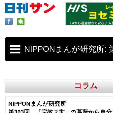
ロサンゼルスの求人、クラシファイド、地元情報など
日刊サンはロサンゼルスの日本語新聞
コラム
更新、求人、クラシファイドは毎週木
NIPPONまんが研究所
第393回 「宗教２世」の葛藤から自