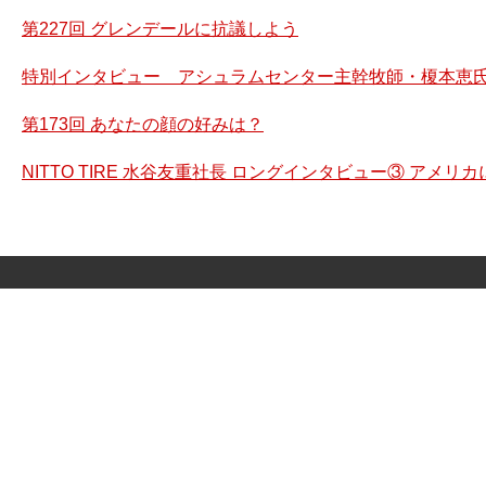
第227回 グレンデールに抗議しよう
特別インタビュー アシュラムセンター主幹牧師・榎本恵氏
第173回 あなたの顔の好みは？
NITTO TIRE 水谷友重社長 ロングインタビュー③ アメ