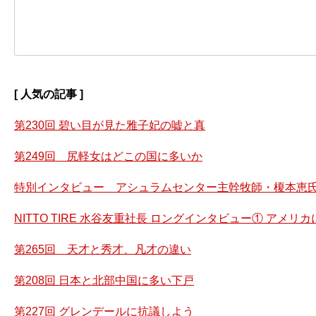
[ 人気の記事 ]
第230回 碧い目が見た雅子妃の嘘と真
第249回 尻軽女はどこの国に多いか
特別インタビュー アシュラムセンター主幹牧師・榎本恵氏
NITTO TIRE 水谷友重社長 ロングインタビュー① アメ
第265回 天才と秀才、凡才の違い
第208回 日本と北部中国に多い下戸
第227回 グレンデールに抗議しよう