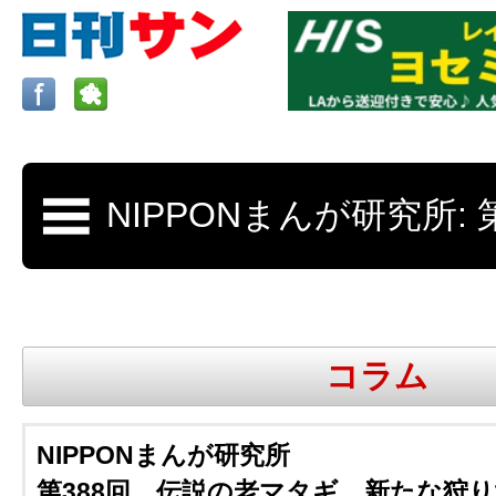
ロサンゼルスの求人、クラシファイド、地元情報など
日刊サンはロサンゼルスの日本語新聞
コラム
更新、求人、クラシファイドは毎週木
NIPPONまんが研究所
第388回 伝説の老マタギ、新たな狩