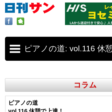
ロサンゼルスの求人、クラシファイド、地元情報など
日刊サンはロサンゼルスの日本語新聞
コラム
更新、求人、クラシファイドは毎週木
ピアノの道
vol.116 休憩で上達！