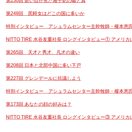
第230回 碧い目が見た雅子妃の嘘と真
第249回 尻軽女はどこの国に多いか
特別インタビュー アシュラムセンター主幹牧師・榎本恵氏
NITTO TIRE 水谷友重社長 ロングインタビュー① アメ
第265回 天才と秀才、凡才の違い
第208回 日本と北部中国に多い下戸
第227回 グレンデールに抗議しよう
特別インタビュー アシュラムセンター主幹牧師・榎本恵氏
第173回 あなたの顔の好みは？
NITTO TIRE 水谷友重社長 ロングインタビュー③ アメ