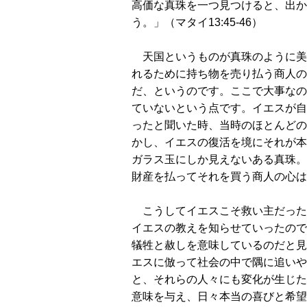
高価な真珠を一つ見つけると、出か
う。」（マタイ13:45-46）
天国というものが真珠のように美
れるために持ち物を売り払う商人の
だ、というのです。ここで大事なの
ていないという点です。イエスが自
ったと聞いた時、当時のほとんどの
かし、イエスの復活を境にそれが本
ガラス玉にしか見えないある真珠。
財産を払ってそれを買う商人の心は
こうしてイエスこそ救い主だった
イエスの教えを知らせていったので
犠牲と赦しを意味しているのだと見
エスに倣って社会の中で隅に追いや
と、それらの人々にも変化が生じた
意味を与え、日々本当の喜びと希望