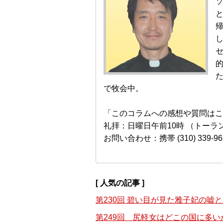
し
た
で牧会中。
「このコラムへの感想や質問はこちらへ 
礼拝：日曜日午前10時 （トーラ
お問い合わせ：携帯 (310) 339-96
[ 人気の記事 ]
第230回 碧い目が見た雅子妃の嘘
第249回 尻軽女はどこの国に多い