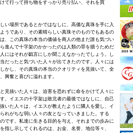
けて行って持ち物をすっかり売り払い、それを買
しい場所であるとかではなしに、高価な真珠を手に入
ようであり、その素晴らしい真珠そのものでもあるの
は、この真珠の本当の価値を商人の他まだ誰も気づい
ら進んで十字架のかかったのは人類の罪を贖うためだ
人にはそれが戯言にしか聞こえなかったでしょう。し
当だったと気づいた人々が出てきたのです。人々には
しかし、その真珠の本当のクオリティを見抜いて、全
、興奮と喜びに溢れます。
と見抜いた人々は、迫害を恐れずに命をかけて人々に
す。イエスの十字架は敗北者の最後ではなしに、自己
抜いた人々は、イエスが教えたように隣人を愛し、イ
られがちな弱い人々の友となっていきました。する
のです。私達に生きる目的を与え、それまでの歩みに
を指し示してくれるのは、お金、名誉、地位等々、