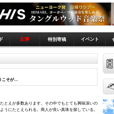
ド
記事
イベント
特別寄稿
ド、地元情報など
聞です。 記事は毎日更新、求人、クラシファイドは
がりこそが…
たとえが多数あります。その中でもとても興味深いの
ようにたとえられる。商人が良い真珠を探している。