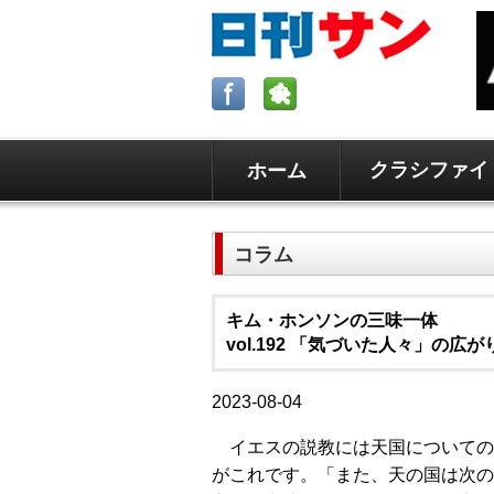
クラシファイ
ホーム
ロサンゼルスの求人、クラシファイ
日刊サンはロサンゼルスの日本語新
コラム
毎週木曜5時更新。
キム・ホンソンの三味一体
vol.192 「気づいた人々」の広
2023-08-04
イエスの説教には天国についての
がこれです。「また、天の国は次の