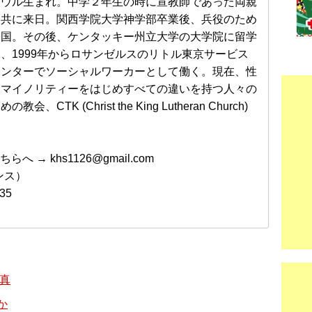
ソウル生まれ。中学２年生の時に宣教師であった両親
と共に来日。関西学院大学神学部卒業後、兵役のため
帰国。その後、ケンタッキー州立大学の大学院に留学
、1999年からロサンゼルスのリトル東京サービス
センターでソーシャルワーカーとして働く。現在、性
的マイノリティーをはじめすべての違いを持つ人々の
めの教会、CTK (Christ the King Lutheran Church)
→ khs1126@gmail.com
ンス）
35
と真
か