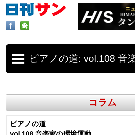
ロサンゼルスの求人、クラシファイド、地元情報など
日刊サンはロサンゼルスの日本語新聞
コラム
更新、求人、クラシファイドは毎週木
ピアノの道
vol.108 音楽家の環境運動