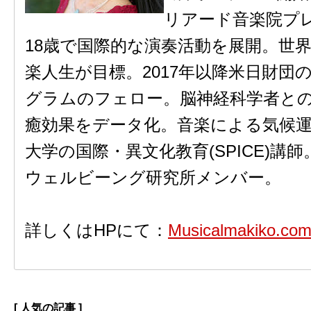
リアード音楽院プ
18歳で国際的な演奏活動を展開。世
楽人生が目標。2017年以降米日財団
グラムのフェロー。脳神経科学者と
癒効果をデータ化。音楽による気候運動を
大学の国際・異文化教育(SPICE)講
ウェルビーング研究所メンバー。
詳しくはHPにて：
Musicalmakiko.co
[ 人気の記事 ]