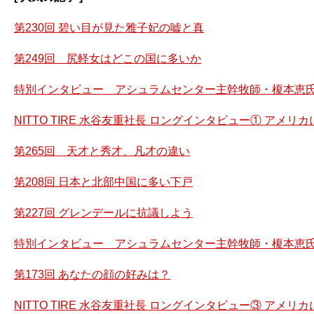
第230回 碧い目が見た雅子妃の嘘と真
第249回 尻軽女はどこの国に多いか
特別インタビュー アシュラムセンター主幹牧師・榎本恵氏
NITTO TIRE 水谷友重社長 ロングインタビュー① アメ
第265回 天才と秀才、凡才の違い
第208回 日本と北部中国に多い下戸
第227回 グレンデールに抗議しよう
特別インタビュー アシュラムセンター主幹牧師・榎本恵氏
第173回 あなたの顔の好みは？
NITTO TIRE 水谷友重社長 ロングインタビュー③ アメ