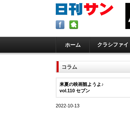
クラシファイ
ホーム
ロサンゼルスの求人、クラシファイ
日刊サンはロサンゼルスの日本語新
コラム
毎週木曜5時更新。
来夏の映画観ようよ♪
vol.110 セブン
2022-10-13