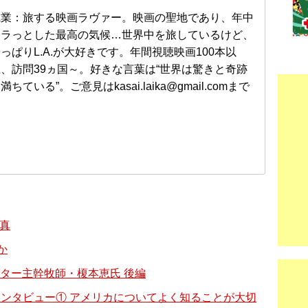
職業：旅する映画ラヴァー。映画の聖地であり、年中
カラっとした最高の気候…世界中を旅しているけど、
っぱりL.A.が大好きです。年間視聴映画100本以
、訪問39ヵ国～。好きな言葉は“世界は驚きと奇跡
満ちている”。ご意見はkasai.laika@gmail.comまで
と真
か
ター主幹牧師・榎本恵氏 後編
ロングインタビュー① アメリカについてよく知ることが大切