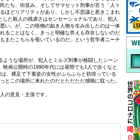
民たち、街並み、そしてサマセット刑事が言う「人々
るほどリアリティがあり、しかし不思議と惹きこまれ
とした殺人の残虐さはセンセーショナルであり、犯人
悪い。が、この怪物の如き人物を生み出したのは一体
れることはなく、きっと明確な答えも存在しないのだ
もまたこちらを覗いているのだ」という哲学者ニーチ
るような場所が、犯人とミルズ刑事が格闘したシーン
。映画公開時の1990年代には昼間でも1人で歩くなと
た際は、裸足で下着姿の女性がふらふらと彷徨っている
っとこの場所に来れたのだとただただ感慨に耽った。
人の意見・主張です。