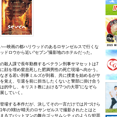
い―映画の都ハリウッドのあるロサンゼルスで行くな
ッドロウから近い“セブン”撮影地のホテルだった。
の殺人課で長年勤務するベテラン刑事サマセットは7
に顔を埋め窒息死した肥満男性の死亡現場へ向かう。
なぎる若い刑事ミルズが到着、共に捜査を始めるがサ
を覚え、引退を前に担当したくないと警部に掛け合う
は的中し、キリスト教における“7つの大罪”になぞら
展していく。
登場する本作だが、決してその一言だけでは片づけら
1年の9割が晴天のロサンゼルスで撮影されたとはと
まるでバットマンの舞台ゴッサムシティのような犯罪