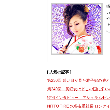
や
上
に
[ 人気の記事 ]
第230回 碧い目が見た雅子妃の嘘
第249回 尻軽女はどこの国に多い
特別インタビュー アシュラムセン
NITTO TIRE 水谷友重社長 