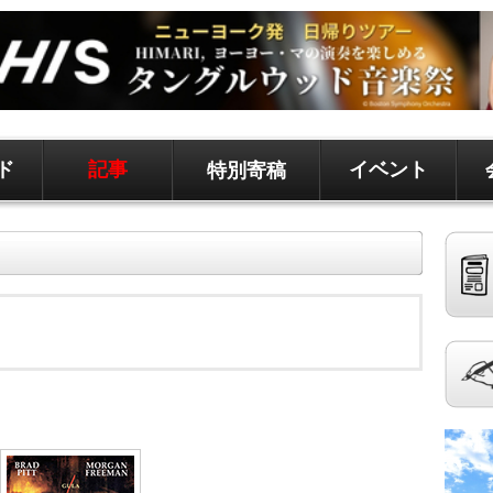
ド
記事
イベント
特別寄稿
ド、地元情報など
聞です。 記事は毎日更新、求人、クラシファイドは