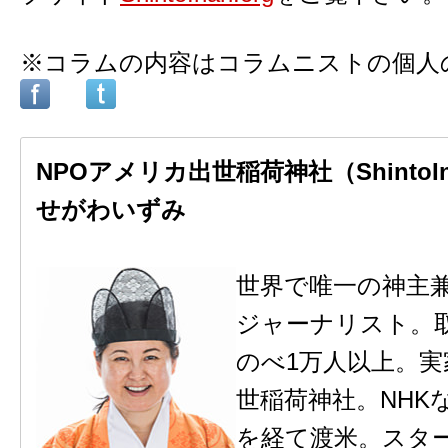
※コラムの内容はコラムニストの個人
NPOアメリカ出世稲荷神社（ShintoIn
せがわいずみ
世界で唯一の神主
ジャーナリスト。
のべ1万人以上。
世稲荷神社。NHK
を経て渡米。スタ