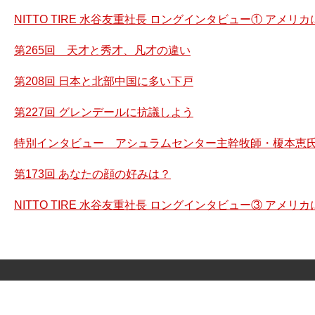
NITTO TIRE 水谷友重社長 ロングインタビュー① アメ
第265回 天才と秀才、凡才の違い
第208回 日本と北部中国に多い下戸
第227回 グレンデールに抗議しよう
特別インタビュー アシュラムセンター主幹牧師・榎本恵氏
第173回 あなたの顔の好みは？
NITTO TIRE 水谷友重社長 ロングインタビュー③ アメ