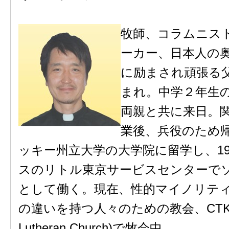
牧師、コラムニス
ーカー、日本人の
に励まされ頑張る
まれ。中学２年生
両親と共に来日。
業後、兵役のため
ッキー州立大学の大学院に留学し、19
スのリトル東京サービスセンターで
として働く。現在、性的マイノリテ
の違いを持つ人々のための教会、CTK (Chri
Lutheran Church)で牧会中。