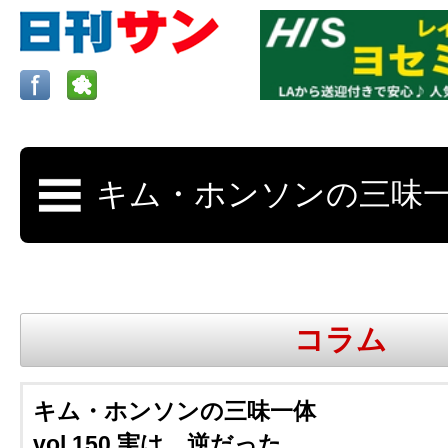
ロサンゼルスの求人、クラシファイド、地元情報など
日刊サンはロサンゼルスの日本語新聞
コラム
更新、求人、クラシファイドは毎週木
キム・ホンソンの三味一体
vol.150 実は、逆だった