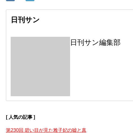
日刊サン
日刊サン編集部
[ 人気の記事 ]
第230回 碧い目が見た雅子妃の嘘と真