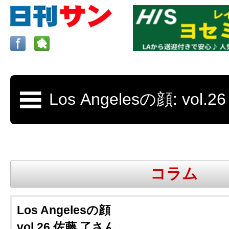
ロサンゼルスの求人、クラシファイド、地元情報など
日刊サンはロサンゼルスの日本語新聞
コラム
更新、求人、クラシファイドは毎週木
Los Angelesの顔
vol.26 佐藤 了さん