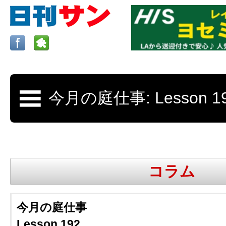
ロサンゼルスの求人、クラシファイド、地元情報など
日刊サンはロサンゼルスの日本語新聞
コラム
更新、求人、クラシファイドは毎週木
今月の庭仕事
Lesson 192