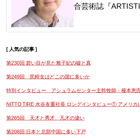
合芸術誌『ARTIS
[ 人気の記事 ]
第230回 碧い目が見た雅子妃の嘘と真
第249回 尻軽女はどこの国に多いか
特別インタビュー アシュラムセンター主幹牧師・榎本恵氏
NITTO TIRE 水谷友重社長 ロングインタビュー① アメ
第265回 天才と秀才、凡才の違い
第208回 日本と北部中国に多い下戸