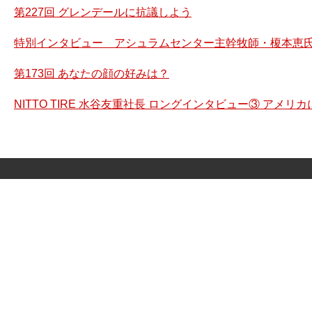
第227回 グレンデールに抗議しよう
特別インタビュー アシュラムセンター主幹牧師・榎本恵氏
第173回 あなたの顔の好みは？
NITTO TIRE 水谷友重社長 ロングインタビュー③ アメ