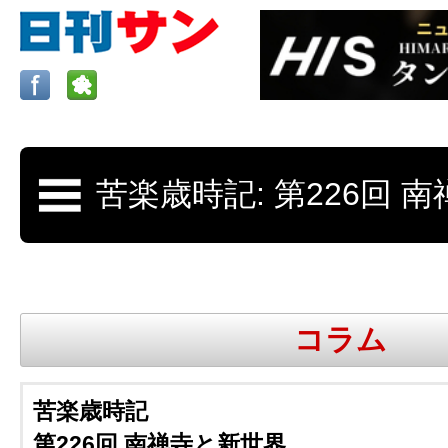
ロサンゼルスの求人、クラシファイド、地元情報など
日刊サンはロサンゼルスの日本語新聞
コラム
更新、求人、クラシファイドは毎週木
苦楽歳時記
第226回 南禅寺と新世界