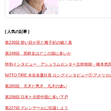
[ 人気の記事 ]
第230回 碧い目が見た雅子妃の嘘と真
第249回 尻軽女はどこの国に多いか
特別インタビュー アシュラムセンター主幹牧師・榎本恵氏
NITTO TIRE 水谷友重社長 ロングインタビュー① アメ
第265回 天才と秀才、凡才の違い
第208回 日本と北部中国に多い下戸
第227回 グレンデールに抗議しよう