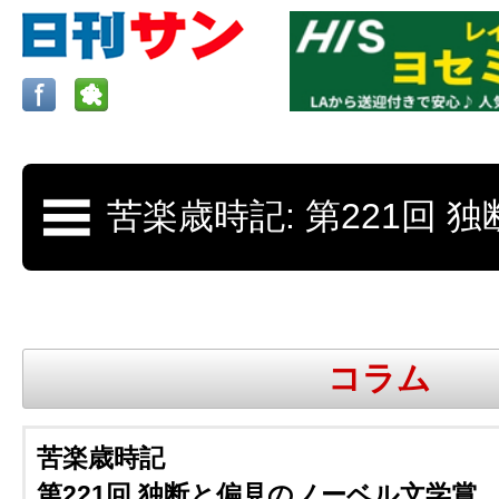
ロサンゼルスの求人、クラシファイド、地元情報など
日刊サンはロサンゼルスの日本語新聞
コラム
更新、求人、クラシファイドは毎週木
苦楽歳時記
第221回 独断と偏見のノーベル文学賞