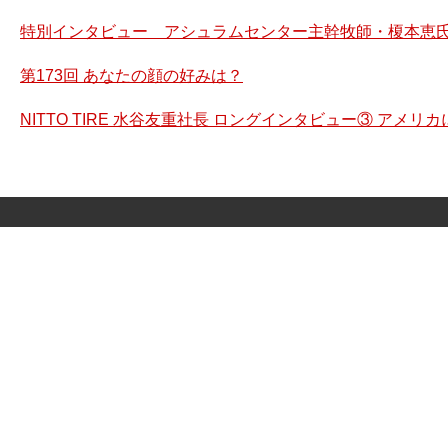
特別インタビュー アシュラムセンター主幹牧師・榎本恵氏
第173回 あなたの顔の好みは？
NITTO TIRE 水谷友重社長 ロングインタビュー③ アメ