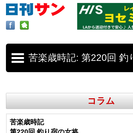
ロサンゼルスの求人、クラシファイド、地元情報など
日刊サンはロサンゼルスの日本語新聞
コラム
更新、求人、クラシファイドは毎週木
苦楽歳時記
第220回 釣り宿の女将