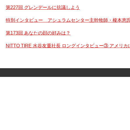
第227回 グレンデールに抗議しよう
特別インタビュー アシュラムセンター主幹牧師・榎本恵氏
第173回 あなたの顔の好みは？
NITTO TIRE 水谷友重社長 ロングインタビュー③ アメ