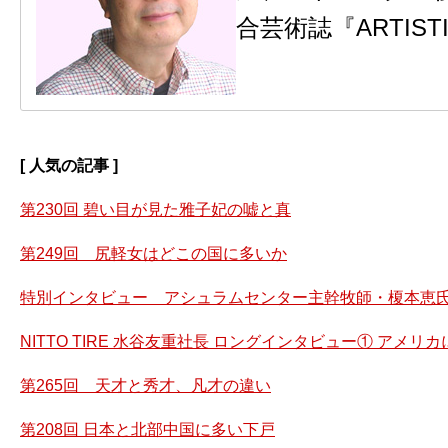
合芸術誌『ARTIS
[ 人気の記事 ]
第230回 碧い目が見た雅子妃の嘘と真
第249回 尻軽女はどこの国に多いか
特別インタビュー アシュラムセンター主幹牧師・榎本恵氏
NITTO TIRE 水谷友重社長 ロングインタビュー① アメ
第265回 天才と秀才、凡才の違い
第208回 日本と北部中国に多い下戸