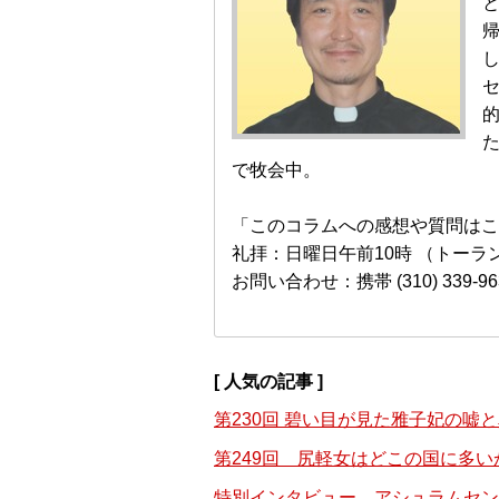
し
た
で牧会中。
「このコラムへの感想や質問はこちらへ 
礼拝：日曜日午前10時 （トーラ
お問い合わせ：携帯 (310) 339-96
[ 人気の記事 ]
第230回 碧い目が見た雅子妃の嘘
第249回 尻軽女はどこの国に多い
特別インタビュー アシュラムセン