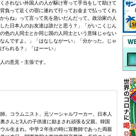
くされない外国人の人が駆け寄って手当をして助けて
背負って近くの宿に連れて行ってお金まで払ってくれ
からね』って言って先を急いだんだって。政治家の人
した日本人のお友達は誰だと思う？」「がいこくじん
の色の人同士とか同じ国の人同士という意味じゃない
なんですよ。」「はなしながーい」「分かった。じゃ
げられる？」「はーーい」
人の意見・主張です。
牧師、コラムニスト、元ソーシャルワーカー、日本人
の奥さんと3人の子供達に励まされ頑張る父親。韓国
ソウル生まれ。中学２年生の時に宣教師であった両親