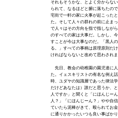
それもそうかな、とよく分からない
られて、なるほどと腑に落ちたので
宅街で一軒の家に火事が起こったと
た。そして人々の群れの前に止まっ
で人々はその方向を指で指しながら
のすべての家は大事だ。しかし、今
すことが今は大事なのだ。「黒人の
る。」すべての事柄は原理原則だけ
ければならないと改めて思わされま
先日、教会の幼稚園の園児達に人種差
た。イェスキリストの有名な例え話
時、ユダヤの知識層であった律法学
だけどあなたは）誰だと思うか、と
人ですか」と聞くと「にほんじーん
人？」「にほんじーん？」やや自信
ていたら泥棒がきて、殴られてお金
に通りかかったいつも良い事ばかり