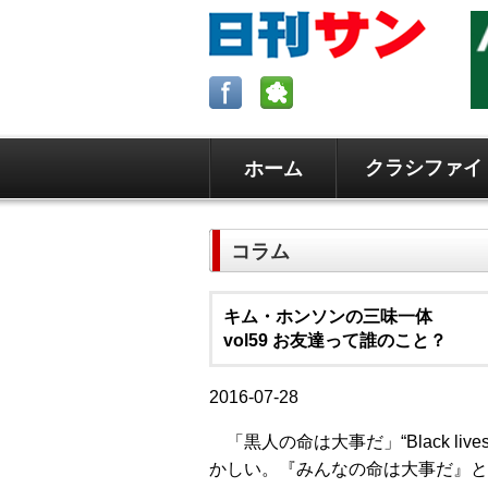
クラシファイ
ホーム
ロサンゼルスの求人、クラシファイ
日刊サンはロサンゼルスの日本語新
コラム
毎週木曜5時更新。
キム・ホンソンの三味一体
vol59 お友達って誰のこと？
2016-07-28
「黒人の命は大事だ」“Black liv
かしい。『みんなの命は大事だ』と