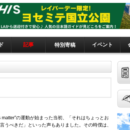
ド
記事
イベント
特別寄稿
ド、地元情報など
聞です。 記事は毎日更新、求人、クラシファイドは
es matter”の運動が始まった当初、「それはちょっとお
言うべきだ」といった声もありました。その時僕は、