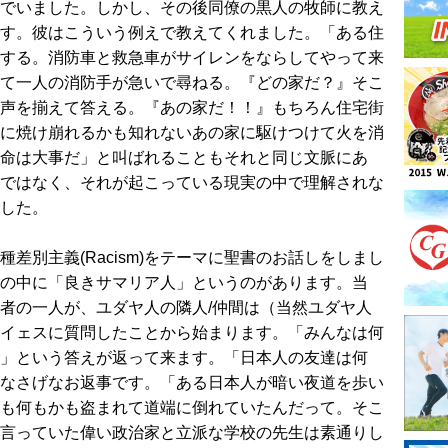
でいました。しかし、その後同僚の黒人の牧師に教え
す。彼はこういう例えで教えてくれました。「ある住
する。消防車と救急車がサイレンをならしてやって来
て一人の消防手が急いで尋ねる。『どの家だ？』そこ
声を揃えて答える。『あの家だ！！』もちろん住宅街
に焼け崩れるかも知れないあの家に駆けつけて火を消
命は大事だ」と叫ばれることもそれと同じ文脈にあ
ではなく、それが起こっている現実の中で理解されな
した。
別主義(Racism)をテーマに聖書のお話しをしまし
の中に「良きサマリア人」というのがあります。当
者の一人が、ユダヤ人の隣人/仲間は（当然ユダヤ人
イェスに質問したことから始まります。「みんなは何
」という答えが返って来ます。「日本人の友達は何
なさげなお返事です。「ある日本人が暗い夜道を歩い
も何もかも盗まれて道端に倒れていたんだって。そこ
言っていた偉い政治家と立派な学校の先生は素通りし