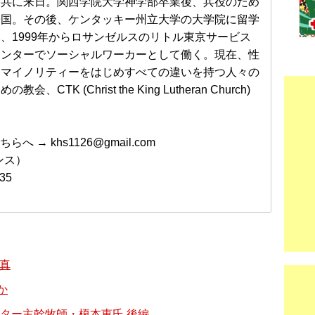
と共に来日。関西学院大学神学部卒業後、兵役のため
帰国。その後、ケンタッキー州立大学の大学院に留学
、1999年からロサンゼルスのリトル東京サービス
センターでソーシャルワーカーとして働く。現在、性
的マイノリティーをはじめすべての違いを持つ人々の
めの教会、CTK (Christ the King Lutheran Church)
→ khs1126@gmail.com
ンス）
35
と真
か
ター主幹牧師・榎本恵氏 後編