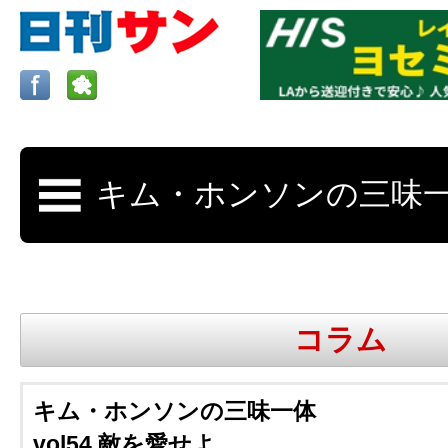
ロサンゼルスの求人、クラシファイド、地元情報など
日刊サンはロサンゼルスの日本語新聞
コラム
更新、求人、クラシファイドは毎週木
キム・ホンソンの三味一体
vol54 敵を愛せよ