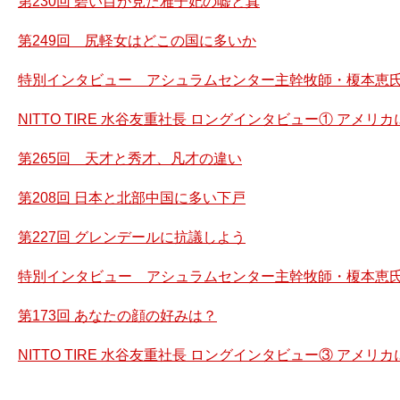
第230回 碧い目が見た雅子妃の嘘と真
第249回 尻軽女はどこの国に多いか
特別インタビュー アシュラムセンター主幹牧師・榎本恵氏
NITTO TIRE 水谷友重社長 ロングインタビュー① アメ
第265回 天才と秀才、凡才の違い
第208回 日本と北部中国に多い下戸
第227回 グレンデールに抗議しよう
特別インタビュー アシュラムセンター主幹牧師・榎本恵氏
第173回 あなたの顔の好みは？
NITTO TIRE 水谷友重社長 ロングインタビュー③ アメ