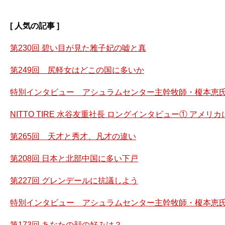
[ 人気の記事 ]
第230回 碧い目が見た雅子妃の嘘と真
第249回 尻軽女はどこの国に多いか
特別インタビュー アシュラムセンター主幹牧師・榎本恵氏
NITTO TIRE 水谷友重社長 ロングインタビュー① アメ
第265回 天才と秀才、凡才の違い
第208回 日本と北部中国に多い下戸
第227回 グレンデールに抗議しよう
特別インタビュー アシュラムセンター主幹牧師・榎本恵氏
第173回 あなたの顔の好みは？