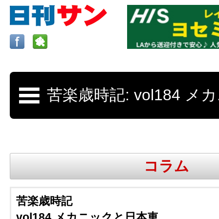
ロサンゼルスの求人、クラシファイド、地元情報など
日刊サンはロサンゼルスの日本語新聞
コラム
更新、求人、クラシファイドは毎週木
苦楽歳時記
vol184 メカニックと日本車