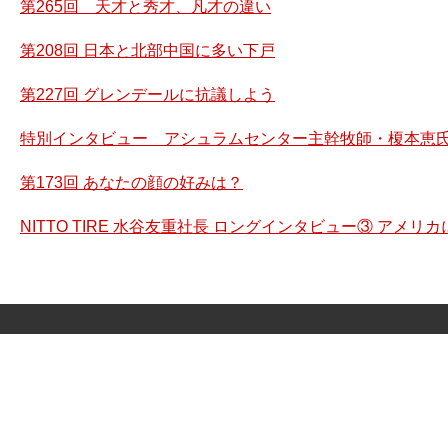
第265回 天才と秀才、凡才の違い
第208回 日本と北部中国に多い下戸
第227回 グレンデールに抗議しよう
特別インタビュー アシュラムセンター主幹牧師・榎本恵氏
第173回 あなたの顔の好みは？
NITTO TIRE 水谷友重社長 ロングインタビュー③ アメ