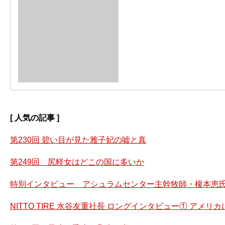
[ 人気の記事 ]
第230回 碧い目が見た雅子妃の嘘と真
第249回 尻軽女はどこの国に多いか
特別インタビュー アシュラムセンター主幹牧師・榎本恵氏
NITTO TIRE 水谷友重社長 ロングインタビュー① アメ