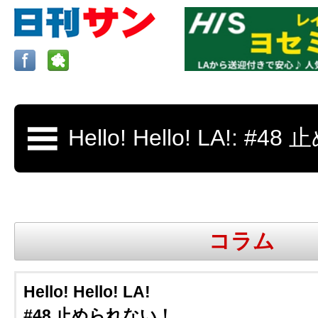
ロサンゼルスの求人、クラシファイド、地元情報など
日刊サンはロサンゼルスの日本語新聞
コラム
更新、求人、クラシファイドは毎週木
Hello! Hello! LA!
#48 止められない！