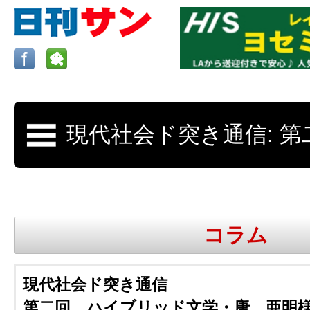
ロサンゼルスの求人、クラシファイド、地元情報など
日刊サンはロサンゼルスの日本語新聞
コラム
更新、求人、クラシファイドは毎週木
現代社会ド突き通信
第二回 ハイブリッド文学・唐 亜明