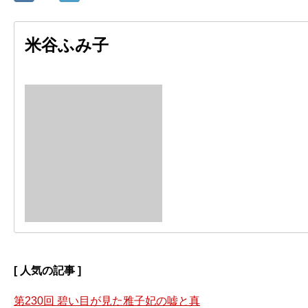
米谷ふみ子
[ 人気の記事 ]
第230回 碧い目が見た雅子妃の嘘と真