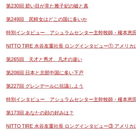
第230回 碧い目が見た雅子妃の嘘と真
第249回 尻軽女はどこの国に多いか
特別インタビュー アシュラムセンター主幹牧師・榎本恵氏
NITTO TIRE 水谷友重社長 ロングインタビュー① アメ
第265回 天才と秀才、凡才の違い
第208回 日本と北部中国に多い下戸
第227回 グレンデールに抗議しよう
特別インタビュー アシュラムセンター主幹牧師・榎本恵氏
第173回 あなたの顔の好みは？
NITTO TIRE 水谷友重社長 ロングインタビュー③ アメ