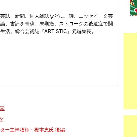
文芸誌、新聞、同人雑誌などに、詩、エッセイ、文芸
評論、書評を寄稿。末期癌、ストロークの後遺症で闘
生活。総合芸術誌『ARTISTIC』元編集長。
と真
か
ター主幹牧師・榎本恵氏 後編