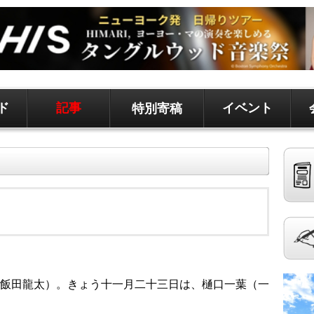
ド
記事
イベント
特別寄稿
ド、地元情報など
聞です。 記事は毎日更新、求人、クラシファイドは
飯田龍太）。きょう十一月二十三日は、樋口一葉（一