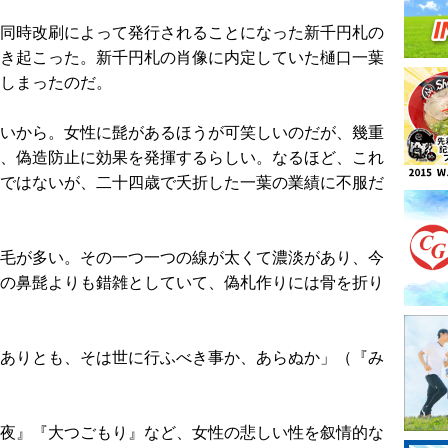
同時改刷によって発行されることになった新千円札の
き起こった。新千円札の肖像に内定していた樋口一葉
しまったのだ。
いから。女性に髭があるほうが可笑しいのだが、幾重
、偽造防止に効果を発揮するらしい。なるほど、これ
ではないが、二十四歳で夭折した一葉の業績に不服だ
毛が多い。その一つ一つの線が太くて濃淡があり、今
の鼻髭よりも錯雑としていて、偽札作りには骨を折り
ありとも、そは世に行ふべき事か、あらぬか」（『み
夜』『大つごもり』など、女性の悲しい性を叙情的な