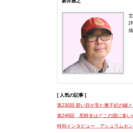
新井雅之
病
[ 人気の記事 ]
第230回 碧い目が見た雅子妃の嘘
第249回 尻軽女はどこの国に多い
特別インタビュー アシュラムセン