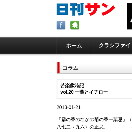
クラシファイ
ホーム
ロサンゼルスの求人、クラシファイ
日刊サンはロサンゼルスの日本語新
コラム
毎週木曜5時更新。
苦楽歳時記
vol.20 一葉とイチロー
2013-01-21
「霧の香のなかの菊の香一葉忌」（
八七二～九六）の正忌。