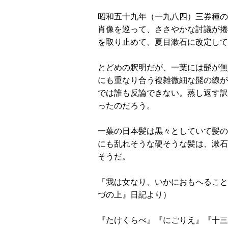
昭和五十九年（一九八四）三券種の
肖像を巡って、ささやかな討議が捲
を取り止めて、夏目漱石に改定して
とどめの釈明だが、一葉には髭が無
にも重なり合う複雑微細な髭の線が
では誰も反論できない。蒸し返す訳
ったのだろう。
一葉の日本髪は黒々としていて髪の
にも乱れそうな硬そうな髪は、漱石
そうだ。
「我は女なり、いかにおもへること
づの上』日記より）
『たけくらべ』『にごりえ』『十三