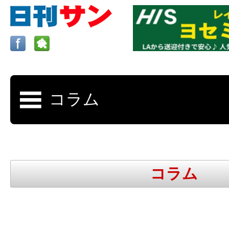
ロサンゼルスの求人、クラシファイド、地元情報など
日刊サンはロサンゼルスの日本語新聞
コラム
更新、求人、クラシファイドは毎週木