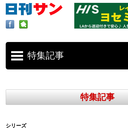
ロサンゼルスの求人、クラシファイド、地元情報など
日刊サンはロサンゼルスの日本語新聞
特集記事
更新、求人、クラシファイドは毎週木
シリーズ