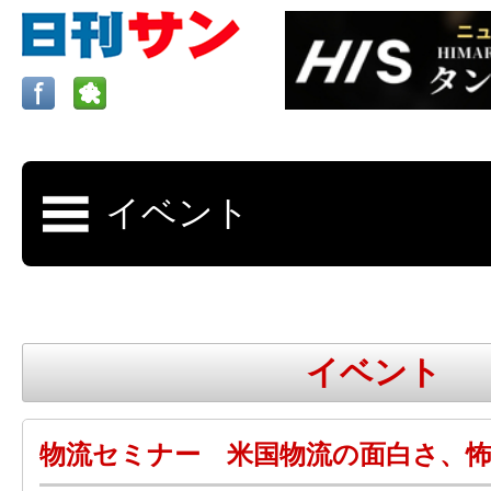
ロサンゼルスの求人、クラシファイド、地元情報など
日刊サンはロサンゼルスの日本語新聞
イベント
更新、求人、クラシファイドは毎週木
物流セミナー 米国物流の面白さ、