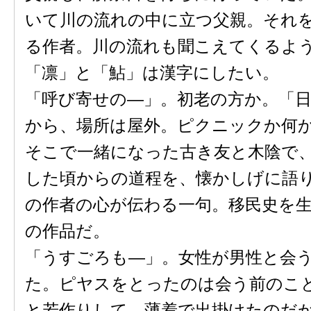
いて川の流れの中に立つ父親。それ
る作者。川の流れも聞こえてくるよ
「凛」と「鮎」は漢字にしたい。
「呼び寄せの―」。初老の方か。「
から、場所は屋外。ピクニックか何
そこで一緒になった古き友と木陰で
した頃からの道程を、懐かしげに語
の作者の心が伝わる一句。移民史を
の作品だ。
「うすごろも―」。女性が男性と会
た。ピヤスをとったのは会う前のこ
と若作りして、薄着で出掛けたのだ