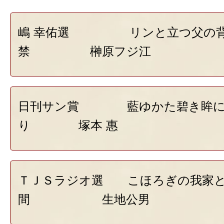
嶋 幸佑選 リンと立つ父の背
禁 榊原フジ江
日刊サン賞 藍ゆかた碧き眸に
り 塚本 惠
ＴＪＳラジオ選 こほろぎの我家と
間 生地公男