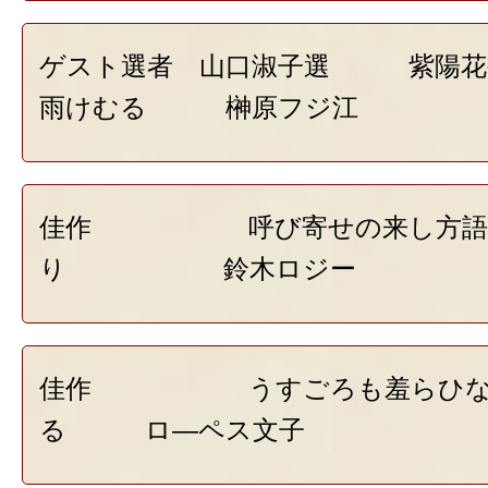
ゲスト選者 山口淑子選 紫陽花
雨けむる 榊原フジ江
佳作 呼び寄せの来し方語
り 鈴木ロジー
佳作 うすごろも羞らひなが
る ロ―ペス文子