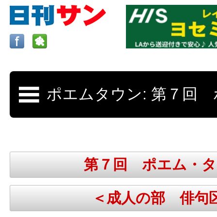
ロサンゼルスの求人、クラシファイド、地元情報など
日刊サンはロサンゼルスの日本語新聞
第７回 ポエム・タ
更新、求人、クラシファイドは毎週木
＜成人の部 俳句