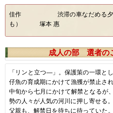
佳作 渋滞の車なだめる夕焼
も） 塚本 惠
成人の部 選者の
「リンと立つ―」。保護策の一環と
仔魚の育成期にかけて漁獲が禁止さ
中旬から七月にかけて解禁となるが
勢の人々が人気の河川に押し寄せる
父親も、解禁日を待ちに待っていた