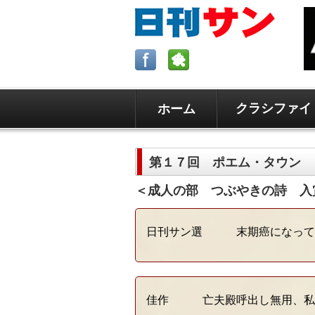
クラシファイ
ホーム
ロサンゼルスの求人、クラシファイ
日刊サンはロサンゼルスの日本語新
第１７回 ポエム・タウン
毎週木曜5時更新。
＜成人の部 つぶやきの詩 入
日刊サン選 末期癌になって
佳作 亡夫殿呼出し無用、私