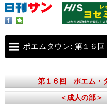
ロサンゼルスの求人、クラシファイド、地元情報など
日刊サンはロサンゼルスの日本語新聞
第１６回 ポエム・
更新、求人、クラシファイドは毎週木
＜成人の部＞