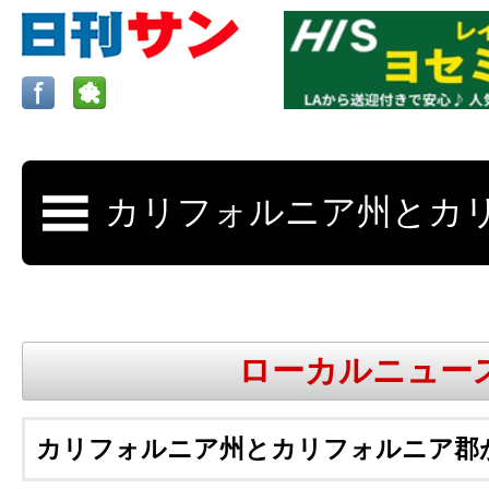
ロサンゼルスの求人、クラシファイド、地元情報など
日刊サンはロサンゼルスの日本語新聞
ローカルニュー
更新、求人、クラシファイドは毎週木
カリフォルニア州とカリフォルニア郡が