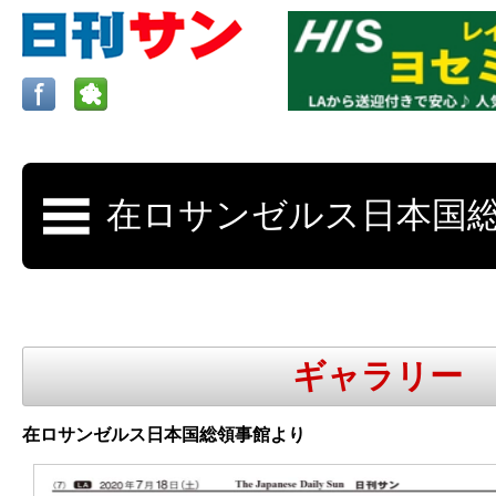
ロサンゼルスの求人、クラシファイド、地元情報など
日刊サンはロサンゼルスの日本語新聞
ギャラリー
更新、求人、クラシファイドは毎週木
在ロサンゼルス日本国総領事館より