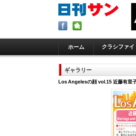
クラシファイ
ホーム
ロサンゼルスの求人、クラシファイ
日刊サンはロサンゼルスの日本語新
ギャラリー
毎週木曜5時更新。
Los Angelesの顔 vol.15 近藤有里子 さん