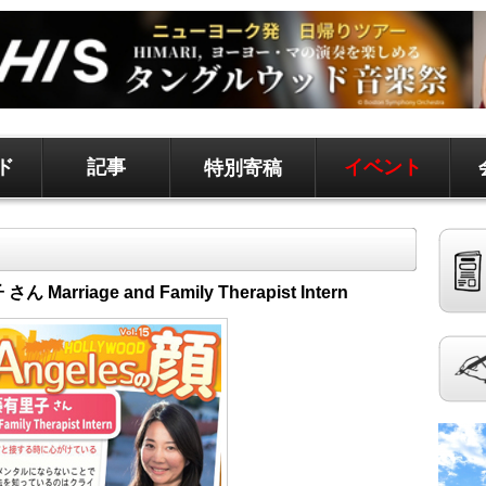
ド
記事
イベント
特別寄稿
ド、地元情報など
聞です。 記事は毎日更新、求人、クラシファイドは
 Marriage and Family Therapist Intern