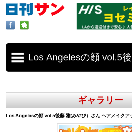
ロサンゼルスの求人、クラシファイド、地元情報など
日刊サンはロサンゼルスの日本語新聞
ギャラリー
更新、求人、クラシファイドは毎週木
Los Angelesの顔 vol.5後藤 雅(みやび）さん ヘアメイ