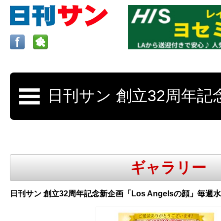
ロサンゼルスの求人、クラシファイド、地元情報など
日刊サンはロサンゼルスの日本語新聞
ギャラリー
更新、求人、クラシファイドは毎週木
日刊サン 創立32周年記念新企画「Los Angelsの顔」毎