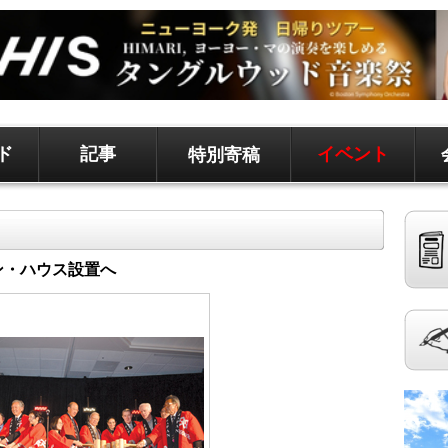
ド
記事
イベント
特別寄稿
ド、地元情報など
聞です。 記事は毎日更新、求人、クラシファイドは
ン・ハウス設置へ