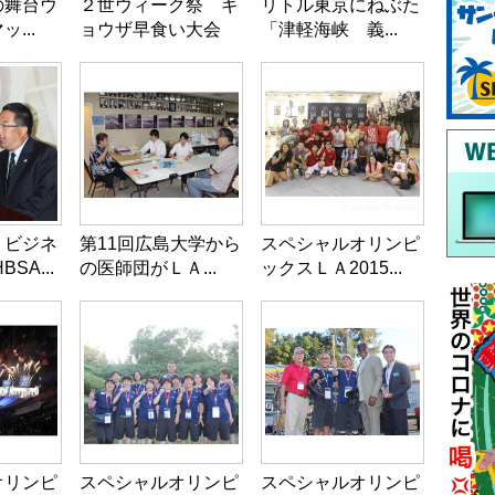
の舞台ウ
２世ウィーク祭 ギ
リトル東京にねぶた
...
ョウザ早食い大会
「津軽海峡 義...
・ビジネ
第11回広島大学から
スペシャルオリンピ
SA...
の医師団がＬＡ...
ックスＬＡ2015...
オリンピ
スペシャルオリンピ
スペシャルオリンピ