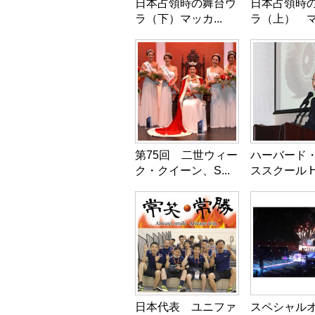
日本占領時の舞台ウ
日本占領時
ラ（下）マッカ...
ラ（上） マッ
第75回 二世ウィー
ハーバード
ク・クイーン、S...
ススクール HB
日本代表 ユニファ
スペシャル