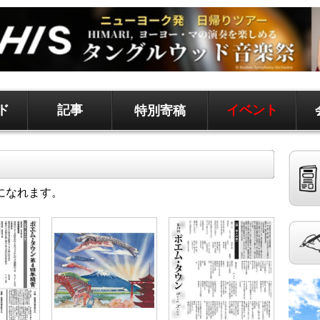
ド
記事
イベント
特別寄稿
ド、地元情報など
聞です。 記事は毎日更新、求人、クラシファイドは
になれます。