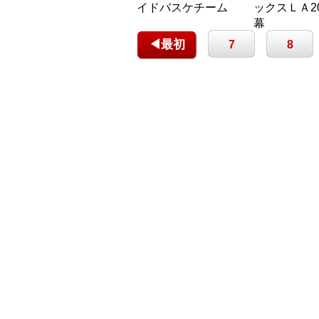
イドバスケチーム
ックスＬＡ2
幕
◀最初
7
8