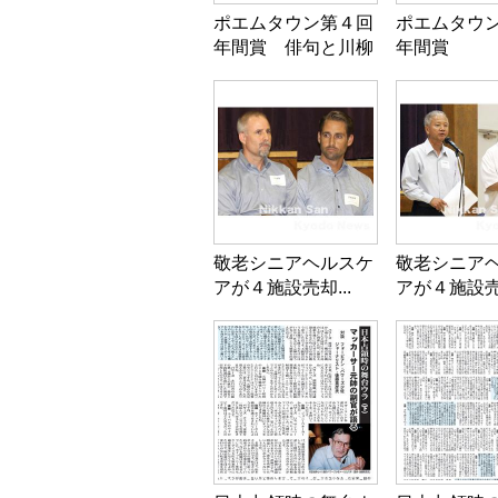
ポエムタウン第４回
ポエムタウ
年間賞 俳句と川柳
年間賞
敬老シニアヘルスケ
敬老シニア
アが４施設売却...
アが４施設売却