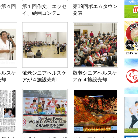
ン第４回
第１回作文、エッセ
第19回ポエムタウン
イ、絵画コンテ...
発表
ヘルスケ
敬老シニアヘルスケ
敬老シニアヘルスケ
...
アが４施設売却...
アが４施設売却...