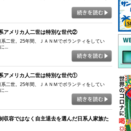
5 - 日系アメリカ人二世は特別な世代②
日系二世。25年間、ＪＡＮＭでボランティをしてい
..
4 - 日系アメリカ人二世は特別な世代①
日系二世。25年間、ＪＡＮＭでボランティをしてい
..
3 - 強制収容ではなく自主退去を選んだ日系人家族た