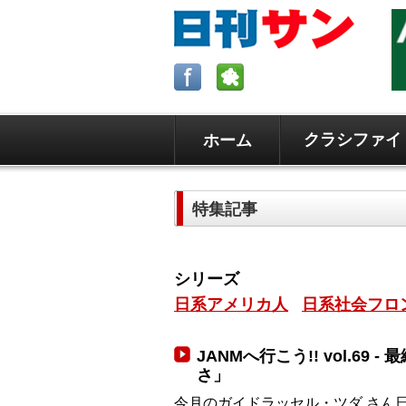
クラシファイ
ホーム
ロサンゼルスの求人、クラシファイ
日刊サンはロサンゼルスの日本語新
特集記事
毎週木曜5時更新。
シリーズ
日系アメリカ人
日系社会フロ
JANMへ行こう!! vol.6
さ」
今月のガイドラッセル・ツダ さん