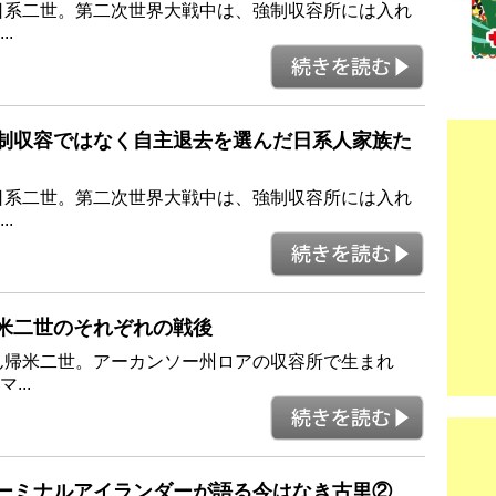
日系二世。第二次世界大戦中は、強制収容所には入れ
.
2 - 強制収容ではなく自主退去を選んだ日系人家族た
日系二世。第二次世界大戦中は、強制収容所には入れ
.
 - 帰米二世のそれぞれの戦後
ん帰米二世。アーカンソー州ロアの収容所で生まれ
..
0 - ターミナルアイランダーが語る今はなき古里②