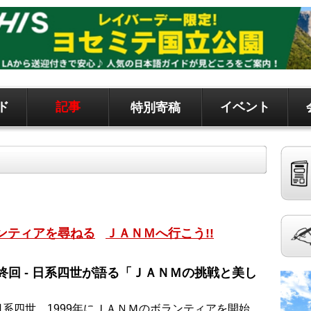
ド
記事
イベント
特別寄稿
ド、地元情報など
聞です。 記事は毎日更新、求人、クラシファイドは
ンティアを尋ねる
ＪＡＮＭへ行こう!!
9 - 最終回 - 日系四世が語る「ＪＡＮＭの挑戦と美し
日系四世。1999年にＪＡＮＭのボランティアを開始。