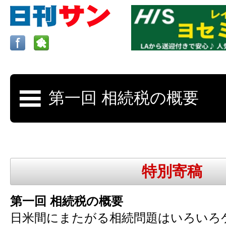
ロサンゼルスの求人、クラシファイド、地元情報など
日刊サンはロサンゼルスの日本語新聞
特別寄稿
更新、求人、クラシファイドは毎週木
第一回 相続税の概要
日米間にまたがる相続問題はいろいろ