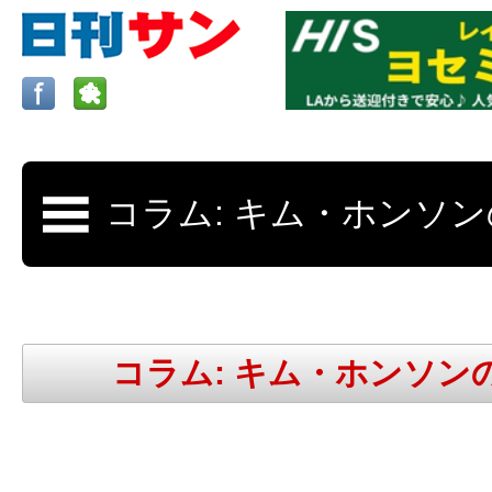
ロサンゼルスの求人、クラシファイド、地元情報など
日刊サンはロサンゼルスの日本語新聞
コラム: キム・ホンソン
更新、求人、クラシファイドは毎週木