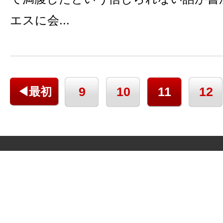
エスに会...
9
10
11
12
◀最初