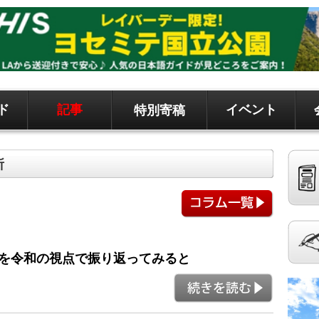
ド
記事
イベント
特別寄稿
ド、地元情報など
聞です。 記事は毎日更新、求人、クラシファイドは
所
ツを令和の視点で振り返ってみると