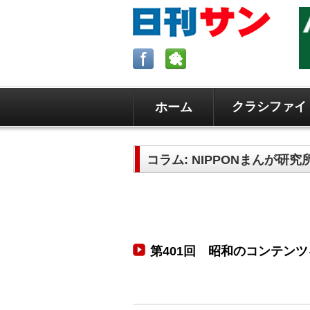
クラシファイ
ホーム
ロサンゼルスの求人、クラシファイ
日刊サンはロサンゼルスの日本語新
コラム: NIPPONまんが研究
毎週木曜5時更新。
第401回 昭和のコンテン