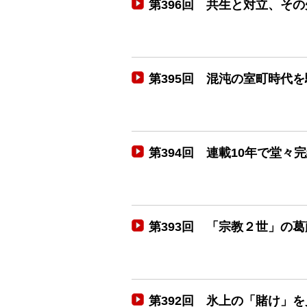
第396回 共生と対立、そ
第395回 混沌の室町時代
第394回 連載10年で堂
第393回 「宗教２世」の
第392回 氷上の「賭け」